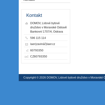
Kontakt
DOMOV, Lidové bytové
družstvo v Moravské Ostravě
Bankovní 1707/4, Ostrava
596 115 114
laer(zavináč)laer.cz
60793350
IČ
CZ60793350
DIČ
Copyright © 2026 DOMOV, Lidové bytové družstvo v Moravské 
registrátora v ČR
|
Mapa webu