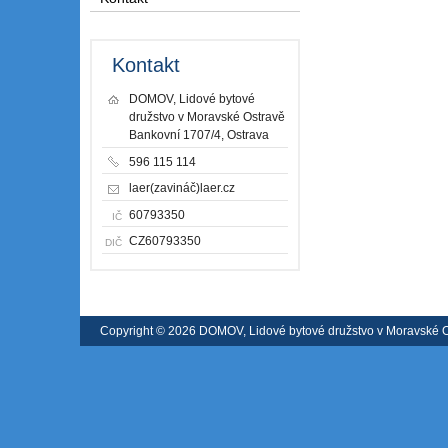
Kontakt
DOMOV, Lidové bytové
družstvo v Moravské Ostravě
Bankovní 1707/4, Ostrava
596 115 114
laer(zavináč)laer.cz
60793350
IČ
CZ60793350
DIČ
Copyright © 2026 DOMOV, Lidové bytové družstvo v Moravské 
registrátora v ČR
|
Mapa webu