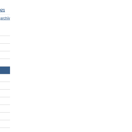
021
archív