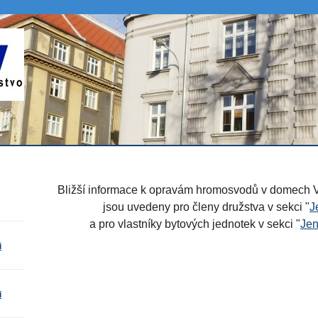
Bližší informace k opravám hromosvodů v domech V
jsou uvedeny
pro členy družstva
v sekci "
J
a
pro vlastníky bytových jednotek
v sekci "
Jen
i
i