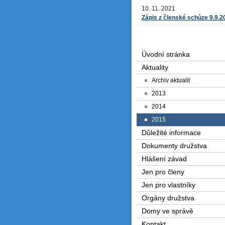
10. 11. 2021
Zápis z členské schůze 9.9.2
Úvodní stránka
Aktuality
Archiv aktualit
2013
2014
2015
Důležité informace
Dokumenty družstva
Hlášení závad
Jen pro členy
Jen pro vlastníky
Orgány družstva
Domy ve správě
Kontakt