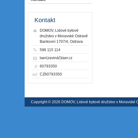
Kontakt
DOMOV, Lidové bytové
družstvo v Moravské Ostravě
Bankovní 1707/4, Ostrava
596 115 114
laer(zavináč)laer.cz
60793350
IČ
CZ60793350
DIČ
Copyright © 2026 DOMOV, Lidové bytové družstvo v Moravské 
registrátora v ČR
|
Mapa webu