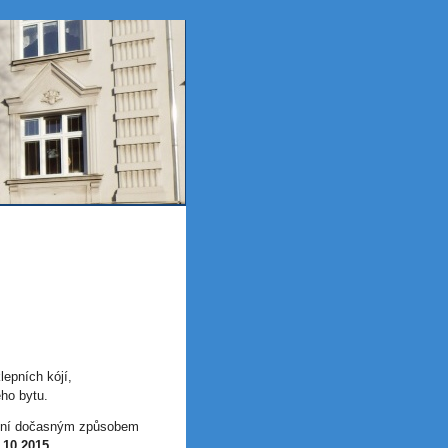
lepních kójí,
eho bytu.
ačení dočasným způsobem
.10.2015.