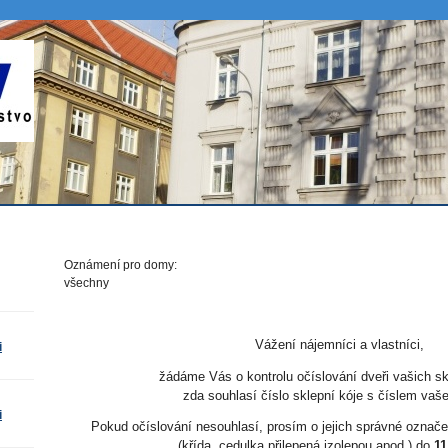
Oznámení pro domy:
všechny
Vážení nájemníci a vlastníci,
i
žádáme Vás o kontrolu očíslování dveři vašich sk
zda souhlasí číslo sklepní kóje s číslem vaš
i
Pokud očíslování nesouhlasí, prosím o jejich správné ozn
(křída, cedulka přilepená izolepou apod.) do
11