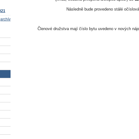
Následně bude provedeno stálé očíslová
021
archív
Členové družstva mají číslo bytu uvedeno v nových ná