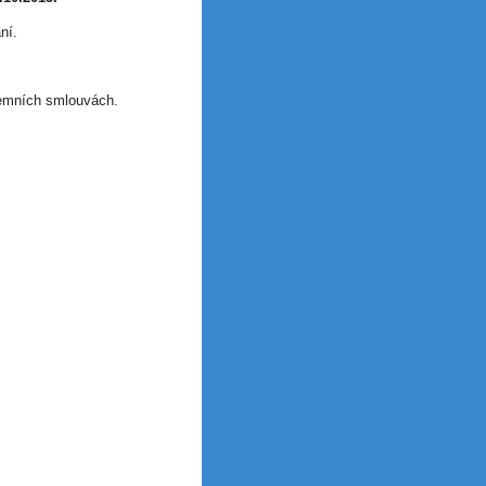
ní.
jemních smlouvách.