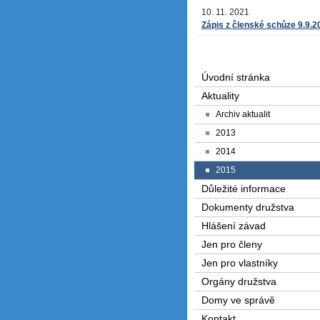
10. 11. 2021
Zápis z členské schůze 9.9.2
Úvodní stránka
Aktuality
Archiv aktualit
2013
2014
2015
Důležité informace
Dokumenty družstva
Hlášení závad
Jen pro členy
Jen pro vlastníky
Orgány družstva
Domy ve správě
Kontakt