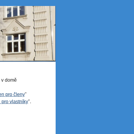
y v domě
en pro členy
"
 pro vlastníky
".