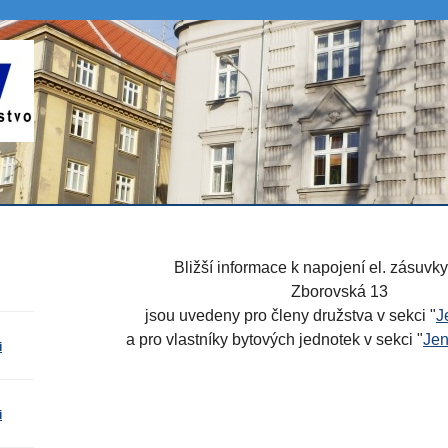
Bližší informace k napojení el. zásuvk
Zborovská 13
jsou uvedeny
pro členy družstva
v sekci "
J
a
pro vlastníky bytových jednotek
v sekci "
Jen
i
i