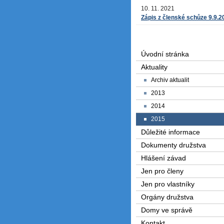
10. 11. 2021
Zápis z členské schůze 9.9.2
Úvodní stránka
Aktuality
Archiv aktualit
2013
2014
2015
Důležité informace
Dokumenty družstva
Hlášení závad
Jen pro členy
Jen pro vlastníky
Orgány družstva
Domy ve správě
Kontakt