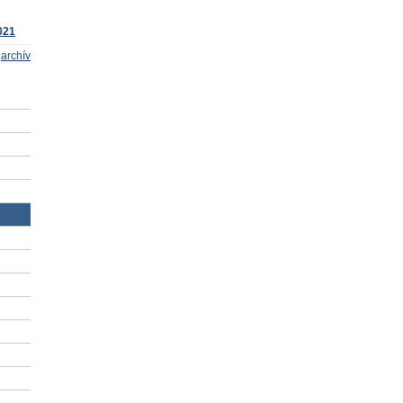
021
archív