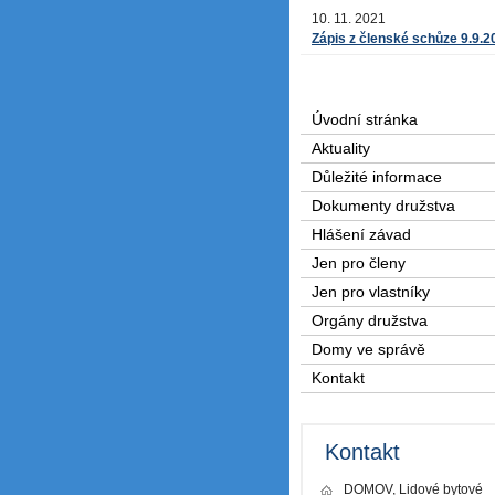
10. 11. 2021
Zápis z členské schůze 9.9.2
Úvodní stránka
Aktuality
Důležité informace
Dokumenty družstva
Hlášení závad
Jen pro členy
Jen pro vlastníky
Orgány družstva
Domy ve správě
Kontakt
Kontakt
DOMOV, Lidové bytové