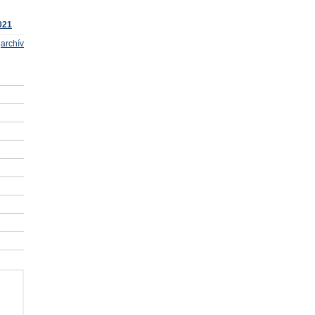
021
archív