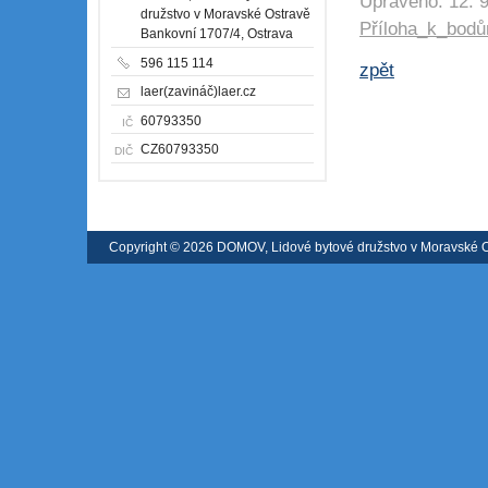
Upraveno: 12. 9
družstvo v Moravské Ostravě
Příloha_k_bodů
Bankovní 1707/4, Ostrava
596 115 114
zpět
laer(zavináč)laer.cz
60793350
IČ
CZ60793350
DIČ
Copyright © 2026 DOMOV, Lidové bytové družstvo v Moravské 
registrátora v ČR
|
Mapa webu