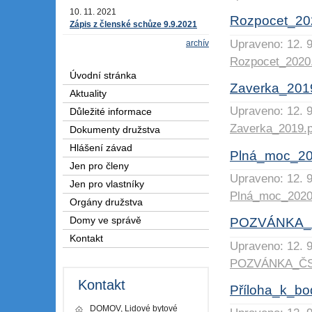
10. 11. 2021
Rozpocet_20
Zápis z členské schůze 9.9.2021
Upraveno: 12. 9
archív
Rozpocet_2020
Úvodní stránka
Zaverka_201
Aktuality
Upraveno: 12. 9
Důležité informace
Zaverka_2019.p
Dokumenty družstva
Hlášení závad
Plná_moc_20
Jen pro členy
Upraveno: 12. 9
Jen pro vlastníky
Plná_moc_2020
Orgány družstva
Domy ve správě
POZVÁNKA_Č
Kontakt
Upraveno: 12. 9
POZVÁNKA_ČS_
Kontakt
Příloha_k_bo
DOMOV, Lidové bytové